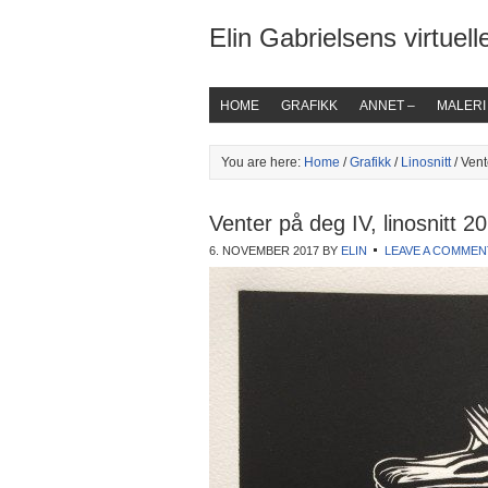
Elin Gabrielsens virtuelle
HOME
GRAFIKK
ANNET –
MALERI
You are here:
Home
/
Grafikk
/
Linosnitt
/ Vent
Venter på deg IV, linosnitt 2
6. NOVEMBER 2017
BY
ELIN
LEAVE A COMMEN