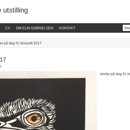
 utstilling
CV
OM ELIN GABRIELSEN
KONTAKT
er på deg IV, linosnitt 2017
017
T
Venter på deg IV, li